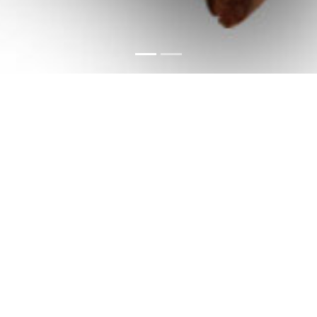
Impressum
Datenschutz
Impressum
Klenze 17
Inhaber des Unternehmens: Chris Boehm
Klenzestr. 17
80469 München
Deutschland